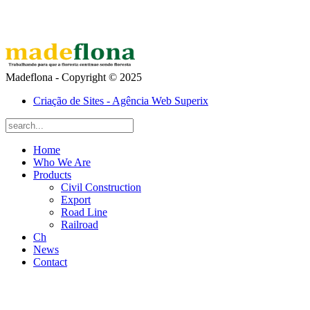
Madeflona - Copyright © 2025
Criação de Sites - Agência Web Superix
Home
Who We Are
Products
Civil Construction
Export
Road Line
Railroad
Ch
News
Contact