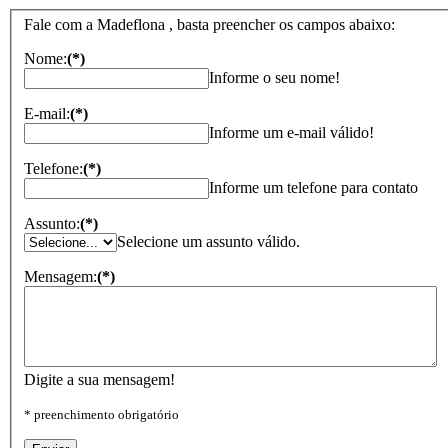
Fale com a Madeflona , basta preencher os campos abaixo:
Nome:
(*)
Informe o seu nome!
E-mail:
(*)
Informe um e-mail válido!
Telefone:
(*)
Informe um telefone para contato
Assunto:
(*)
Selecione um assunto válido.
Mensagem:
(*)
Digite a sua mensagem!
* preenchimento obrigatório